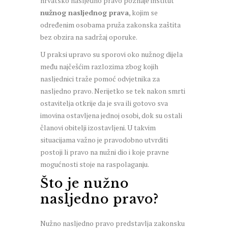
hrvatsko nasljedno pravo poznaje institut
nužnog nasljednog prava
, kojim se
određenim osobama pruža zakonska zaštita
bez obzira na sadržaj oporuke.
U praksi upravo su sporovi oko nužnog dijela
među najčešćim razlozima zbog kojih
nasljednici traže pomoć odvjetnika za
nasljedno pravo. Nerijetko se tek nakon smrti
ostavitelja otkrije da je sva ili gotovo sva
imovina ostavljena jednoj osobi, dok su ostali
članovi obitelji izostavljeni. U takvim
situacijama važno je pravodobno utvrditi
postoji li pravo na nužni dio i koje pravne
mogućnosti stoje na raspolaganju.
Što je nužno
nasljedno pravo?
Nužno nasljedno pravo predstavlja zakonsku