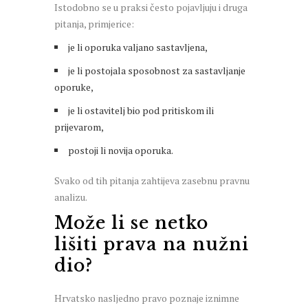
Istodobno se u praksi često pojavljuju i druga
pitanja, primjerice:
je li oporuka valjano sastavljena,
je li postojala sposobnost za sastavljanje
oporuke,
je li ostavitelj bio pod pritiskom ili
prijevarom,
postoji li novija oporuka.
Svako od tih pitanja zahtijeva zasebnu pravnu
analizu.
Može li se netko
lišiti prava na nužni
dio?
Hrvatsko nasljedno pravo poznaje iznimne