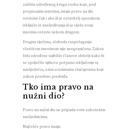
zaštitu određenog kruga osoba koje, pod
propisanim uvjetima, imaju pravo na dio
ostavine čak i ako ih je ostavitelj oporukom
isključio iz nasljeđivanja ili je cijelu svoju
imovinu ostavio nekom drugom.
Drugim riječima, sloboda raspolaganja
vlastitom imovinom nije neograničena. Zakon
štiti određene najbliže članove obitelji kako bi
se spriječilo njihovo potpuno isključenje iz
nasljedstva, osim u iznimnim slučajevima koje
zakon posebno predviđa.
Tko ima pravo na
nužni dio?
Pravo na nužni dio ne pripada svim zakonskim
nasljednicima.
Najčešće pravo imaju: