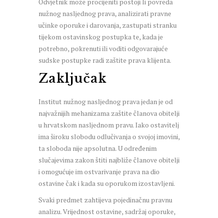
Odvjetnik može procijeniti postoji li povreda
nužnog nasljednog prava, analizirati pravne
učinke oporuke i darovanja, zastupati stranku
tijekom ostavinskog postupka te, kada je
potrebno, pokrenuti ili voditi odgovarajuće
sudske postupke radi zaštite prava klijenta.
Zaključak
Institut nužnog nasljednog prava jedan je od
najvažnijih mehanizama zaštite članova obitelji
u hrvatskom nasljednom pravu. Iako ostavitelj
ima široku slobodu odlučivanja o svojoj imovini,
ta sloboda nije apsolutna. U određenim
slučajevima zakon štiti najbliže članove obitelji
i omogućuje im ostvarivanje prava na dio
ostavine čak i kada su oporukom izostavljeni.
Svaki predmet zahtijeva pojedinačnu pravnu
analizu. Vrijednost ostavine, sadržaj oporuke,