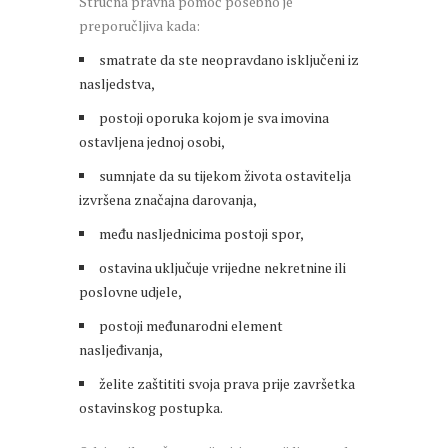
Stručna pravna pomoć posebno je
preporučljiva kada:
smatrate da ste neopravdano isključeni iz
nasljedstva,
postoji oporuka kojom je sva imovina
ostavljena jednoj osobi,
sumnjate da su tijekom života ostavitelja
izvršena značajna darovanja,
među nasljednicima postoji spor,
ostavina uključuje vrijedne nekretnine ili
poslovne udjele,
postoji međunarodni element
nasljeđivanja,
želite zaštititi svoja prava prije završetka
ostavinskog postupka.