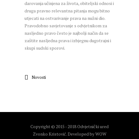
darovanja učinjena za života, obiteljski odnosi i
druga pravno relevantna pitanja mogu bitno
utjecati na ostvarivanje prava na nužni dio.
Pravodobno savjetovanje s odvjetnikom za
nasljedno pravo često je najbolji način da se
zaštite nasljedna prava i izbjegnu dugotrajni i
skupi sudski sporovi.
Novosti
Copyright © 2015 - 2018 Odvjetnički ured
Zvonko Kristović. Developed by
WOW