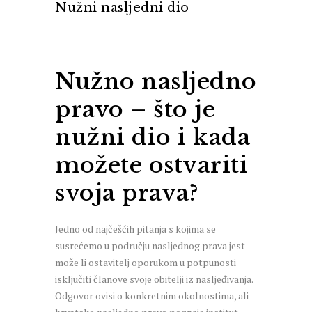
Nužni nasljedni dio
Nužno nasljedno
pravo – što je
nužni dio i kada
možete ostvariti
svoja prava?
Jedno od najčešćih pitanja s kojima se
susrećemo u području nasljednog prava jest
može li ostavitelj oporukom u potpunosti
isključiti članove svoje obitelji iz nasljeđivanja.
Odgovor ovisi o konkretnim okolnostima, ali