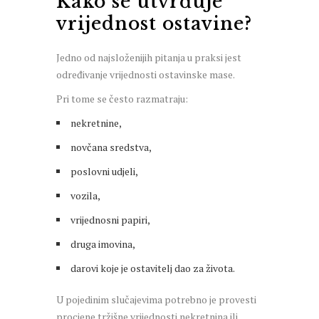
Kako se utvrđuje
vrijednost ostavine?
Jedno od najsloženijih pitanja u praksi jest
određivanje vrijednosti ostavinske mase.
Pri tome se često razmatraju:
nekretnine,
novčana sredstva,
poslovni udjeli,
vozila,
vrijednosni papiri,
druga imovina,
darovi koje je ostavitelj dao za života.
U pojedinim slučajevima potrebno je provesti
procjene tržišne vrijednosti nekretnina ili