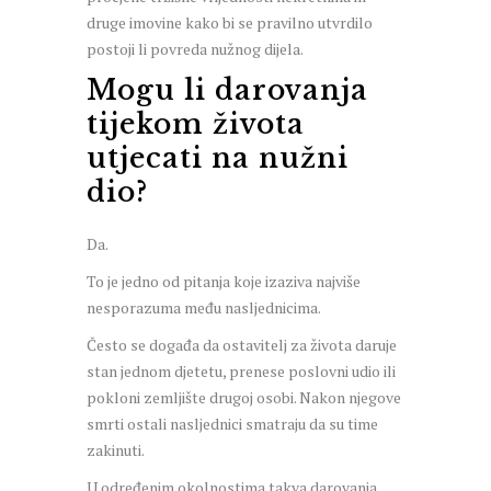
druge imovine kako bi se pravilno utvrdilo
postoji li povreda nužnog dijela.
Mogu li darovanja
tijekom života
utjecati na nužni
dio?
Da.
To je jedno od pitanja koje izaziva najviše
nesporazuma među nasljednicima.
Često se događa da ostavitelj za života daruje
stan jednom djetetu, prenese poslovni udio ili
pokloni zemljište drugoj osobi. Nakon njegove
smrti ostali nasljednici smatraju da su time
zakinuti.
U određenim okolnostima takva darovanja