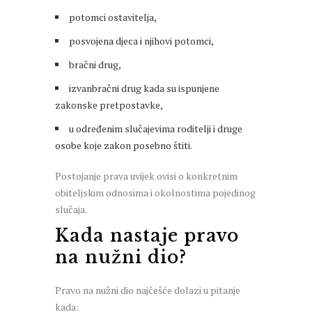
potomci ostavitelja,
posvojena djeca i njihovi potomci,
bračni drug,
izvanbračni drug kada su ispunjene
zakonske pretpostavke,
u određenim slučajevima roditelji i druge
osobe koje zakon posebno štiti.
Postojanje prava uvijek ovisi o konkretnim
obiteljskim odnosima i okolnostima pojedinog
slučaja.
Kada nastaje pravo
na nužni dio?
Pravo na nužni dio najčešće dolazi u pitanje
kada: