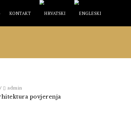
G
KONTAKT
/
admin
rhitektura povjerenja