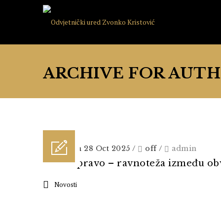
ARCHIVE FOR AUTH
Posted on 28 Oct 2025
/
off
/
admin
Radno pravo – ravnoteža između obv
Novosti